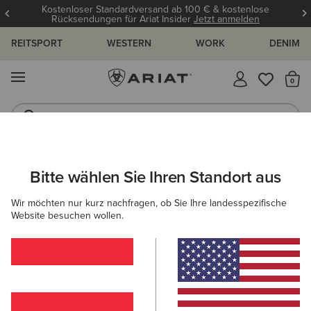
Kostenloser Standardversand ab 100 € & kostenlose
Rücksendungen für Ariat Insider
Jetzt anmelden
REITSPORT
WESTERN
WORK
DENIM
MENÜ
S
Gummistiefel
Reitstiefel
ARIAT
HERREN
BEKLEIDUNG
HOSEN & JOGGINGHOSEN
Bitte wählen Sie Ihren Standort aus
C
Hosen & Jogginghosen für Herren
Wir möchten nur kurz nachfragen, ob Sie Ihre landesspezifische
Website besuchen wollen.
Hosen
Jogginghosen
5 ARTIKEL
Filter & Sortieren