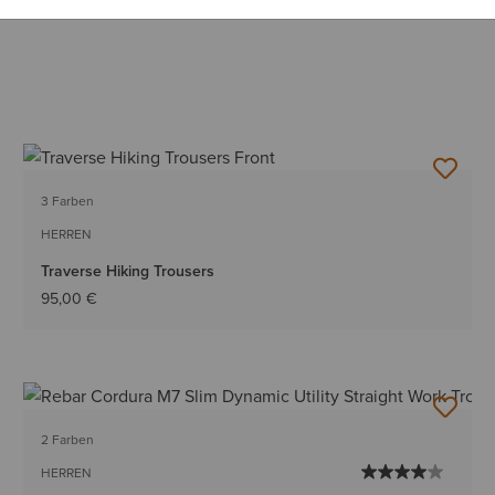
3 Farben
HERREN
Traverse Hiking Trousers
95,00 €
2 Farben
HERREN