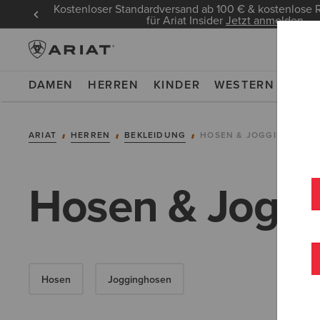
Kostenloser Standardversand ab 100 € & kostenlos
für Ariat Insider
Jetzt anmelden
DAMEN
HERREN
KINDER
WESTERN
WOR
ARIAT
HERREN
BEKLEIDUNG
HOSEN & JOGGINGHOSE
Hosen & Joggi
Hosen
Jogginghosen