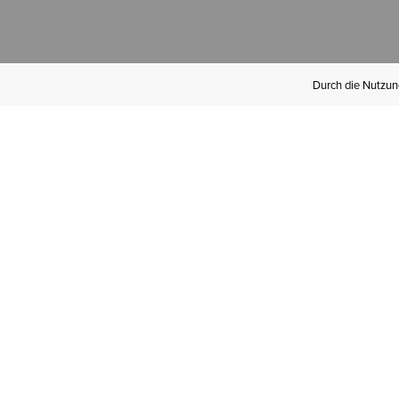
Durch die Nutzung
Werden Sie
Mitglied bei Ariat
Insider