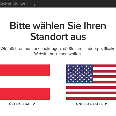
e Rücksendungen
12 Monate Garantie
Mehr er
Bitte wählen Sie Ihren
K
NEU & FEATURED
ARIAT LIFE
OUTLET
Standort aus
Wir möchten nur kurz nachfragen, ob Sie Ihre landesspezifische
N
Website besuchen wollen.
nghosen für Her
ÖSTERREICH
UNITED STATES