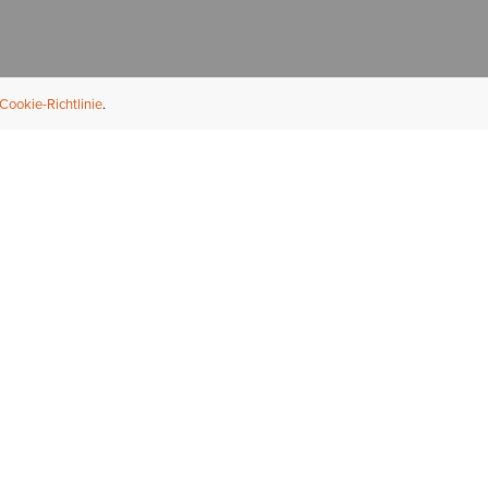
Cookie-Richtlinie
NFORMATION
ÜBER UNS
ndler finden
Über Ariat
ternational
Nachhaltigkeit
bs & Karriere
Presse
ößentabellen
Athleten
ue Fit