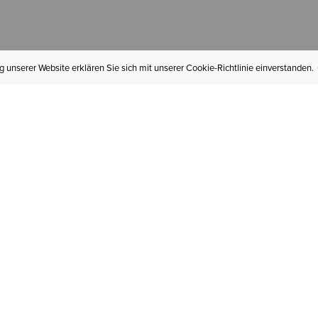
 unserer Website erklären Sie sich mit unserer Cookie-Richtlinie einverstanden.
MEIN KONTO
I
BESTELLSTATUS
RÜCKSENDUNGEN
Mein Konto
Hä
Newsletteranmeldung
In
GESCHENKGUTSCHEINE
Für später gespeichert
Jo
LIEFERUNG & VERSAND
Ariat Insider
Gr
GARANTIE
Tr