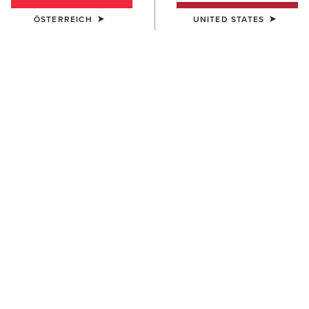
ÖSTERREICH
UNITED STATES
HERREN
HERREN
Lightweight Retro Hoodie
Rebar Workman Hardhead
Hoodie
55,00 €
65,00 €
HERREN
HERREN
Rebar Lightweight Logo
Rebar Lightweight Logo
Hoodie
Hoodie
55,00 €
55,00 €