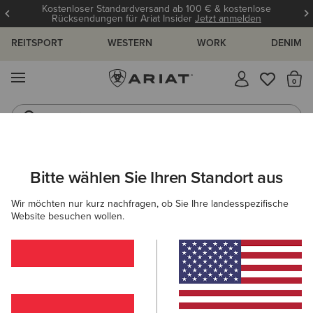
Kostenloser Standardversand ab 100 € & kostenlose
Rücksendungen für Ariat Insider
Jetzt anmelden
REITSPORT
WESTERN
WORK
DENIM
MENÜ
S
Jeans
Westernstiefel
ARIAT
HERREN
BEKLEIDUNG
SWEATSHIRTS & HOODIES
Bitte wählen Sie Ihren Standort aus
C
Sweatshirts & Hoodies für Herren
Wir möchten nur kurz nachfragen, ob Sie Ihre landesspezifische
Website besuchen wollen.
Hoodies
Midlayer
Filter & Sortieren
13 ARTIKEL