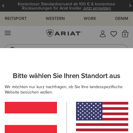
Kostenloser Standardversand ab 100 € & kostenlose
Rücksendungen für Ariat Insider
Jetzt anmelden
REITSPORT
WESTERN
WORK
DENIM
MENÜ
S
Gummistiefel
Reitstiefel
ARIAT
HERREN
BEKLEIDUNG
SWEATSHIRTS & HOODIES
Bitte wählen Sie Ihren Standort aus
C
Sweatshirts & Hoodies für Herren
Wir möchten nur kurz nachfragen, ob Sie Ihre landesspezifische
Website besuchen wollen.
Hoodies
Midlayer
13 ARTIKEL
Filter & Sortieren