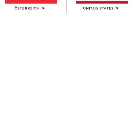
ÖSTERREICH
UNITED STATES
HERREN
HERREN
Rebar Lightweight Sweatshirt
Lightweight Retro Hoodie
45,00 €
55,00 €
BESTSELLER
HERREN
HERREN
Ariat Logo Hoodie
Rebar Lightweight Workhog
Hoodie
55,00 €
55,00 €