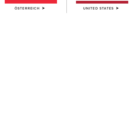
ÖSTERREICH
UNITED STATES
HERREN
HERREN
Antez Team Full Zip Hoodie
Rebar All-Weather Full Zip
Hoodie
105,00 €
100,00 €
HERREN
HERREN
Rebar Workman Duracanvas
Team EQ 1/2 Zip Pullover
1/4 Zip Sweatshirt
85,00 €
85,00 €