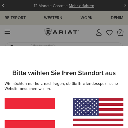
12 Monate Garantie
Mehr erfahren
REITSPORT
WESTERN
WORK
DENIM
MENÜ
S
Westernstiefel
Gummistiefel
ARIAT
HERREN
BEKLEIDUNG
SWEATSHIRTS & HOODIES
Bitte wählen Sie Ihren Standort aus
C
Sweatshirts & Hoodies für Herren
Wir möchten nur kurz nachfragen, ob Sie Ihre landesspezifische
Website besuchen wollen.
Hoodies
Midlayer
13 ARTIKEL
Filter & Sortieren