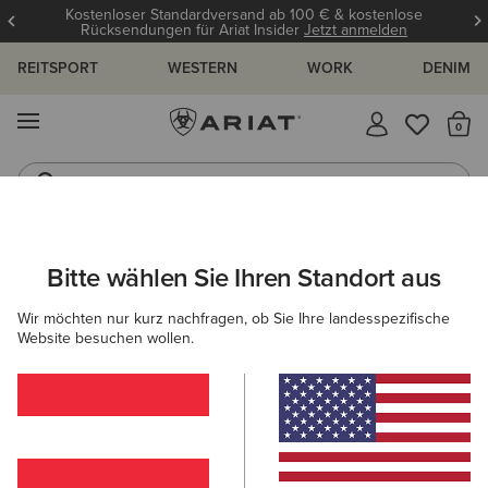
Kostenloser Standardversand ab 100 € & kostenlose
Rücksendungen für Ariat Insider
Jetzt anmelden
REITSPORT
WESTERN
WORK
DENIM
MENÜ
S
Reitstiefel
Jeans
ARIAT
HERREN
BEKLEIDUNG
SWEATSHIRTS & HOODIES
Bitte wählen Sie Ihren Standort aus
C
Sweatshirts & Hoodies für Herren
Wir möchten nur kurz nachfragen, ob Sie Ihre landesspezifische
Website besuchen wollen.
Hoodies
Midlayer
13 ARTIKEL
Filter & Sortieren