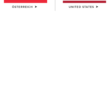
ÖSTERREICH
UNITED STATES
HERREN
HERREN
Antez Team Full Zip Hoodie
Rebar All-Weather Full Zip
Hoodie
105,00 €
100,00 €
HERREN
HERREN
Rebar Workman Duracanvas
Team EQ 1/2 Zip Pullover
1/4 Zip Sweatshirt
85,00 €
85,00 €