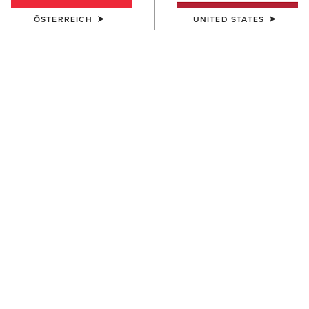
ÖSTERREICH
UNITED STATES
HERREN
HERREN
Lightweight Retro Hoodie
Rebar Lightweight Logo
Hoodie
55,00 €
55,00 €
BESTSELLER
HERREN
HERREN
Rebar Lightweight Workhog
Rebar Lightweight Logo
Hoodie
Hoodie
55,00 €
55,00 €