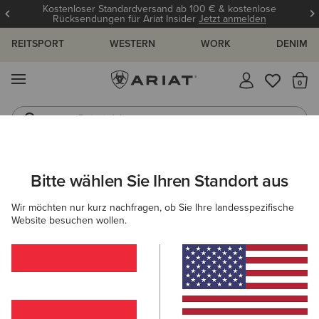
Kostenloser Standardversand ab 100 € & kostenlose
Rücksendungen für Ariat Insider
Jetzt anmelden
REITSPORT
WESTERN
WORK
DENIM
MENÜ
S
Reitstiefel
Jeans
ARIAT
HERREN
BEKLEIDUNG
SWEATSHIRTS & HOODIES
Bitte wählen Sie Ihren Standort aus
C
Sweatshirts & Hoodies für Herren
Wir möchten nur kurz nachfragen, ob Sie Ihre landesspezifische
Website besuchen wollen.
Hoodies
Midlayer
Filter & Sortieren
13 ARTIKEL