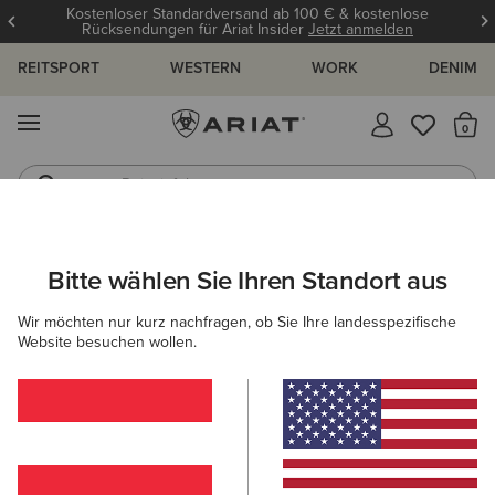
Kostenloser Standardversand ab 100 € & kostenlose
Rücksendungen für Ariat Insider
Jetzt anmelden
REITSPORT
WESTERN
WORK
DENIM
MENÜ
S
Reitstiefel
Jeans
ARIAT
HERREN
BEKLEIDUNG
JEANS
Bitte wählen Sie Ihren Standort aus
C
Herrenjeans
Wir möchten nur kurz nachfragen, ob Sie Ihre landesspezifische
Website besuchen wollen.
M4 - Relaxed-Fit-
Jeans
Lockere Passform an Taille,