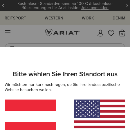
Kostenloser Standardversand ab 100 € & kostenlose
Rücksendungen für Ariat Insider
Jetzt anmelden
REITSPORT
WESTERN
WORK
DENIM
MENÜ
S
Gummistiefel
Reitstiefel
ARIAT
HERREN
BEKLEIDUNG
JEANS
Bitte wählen Sie Ihren Standort aus
C
Herrenjeans
Wir möchten nur kurz nachfragen, ob Sie Ihre landesspezifische
Website besuchen wollen.
M4 - Relaxed-Fit-
Jeans
Lockere Passform an Taille,