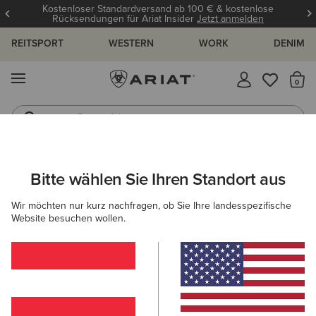
Kostenloser Standardversand ab 100 € & kostenlose
Rücksendungen für Ariat Insider
Jetzt anmelden
REITSPORT
WESTERN
WORK
DENIM
MENÜ
S
Reitstiefel
Jeans
ARIAT
HERREN
BEKLEIDUNG
JEANS
Bitte wählen Sie Ihren Standort aus
C
Herrenjeans
Wir möchten nur kurz nachfragen, ob Sie Ihre landesspezifische
Website besuchen wollen.
M4 - Relaxed-Fit-
Jeans
Lockere Passform an Taille,