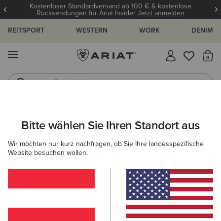
Kostenloser Standardversand ab 100 € & kostenlose
Rücksendungen für Ariat Insider
Jetzt anmelden
REITSPORT
WESTERN
WORK
DENIM
MENÜ
S
Reitstiefel
Jeans
ARIAT
HERREN
BEKLEIDUNG
JEANS
Bitte wählen Sie Ihren Standort aus
C
Herrenjeans
Wir möchten nur kurz nachfragen, ob Sie Ihre landesspezifische
Website besuchen wollen.
M4 - Relaxed-Fit-
Jeans
Lockere Passform an Taille,