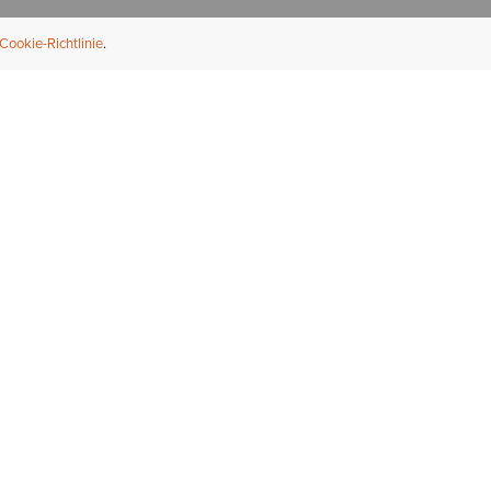
Cookie-Richtlinie
NFORMATION
ÜBER UNS
ndler finden
Über Ariat
ternational
Nachhaltigkeit
bs & Karriere
Presse
ößentabellen
Athleten
ue Fit
iefel-Reparaturservice