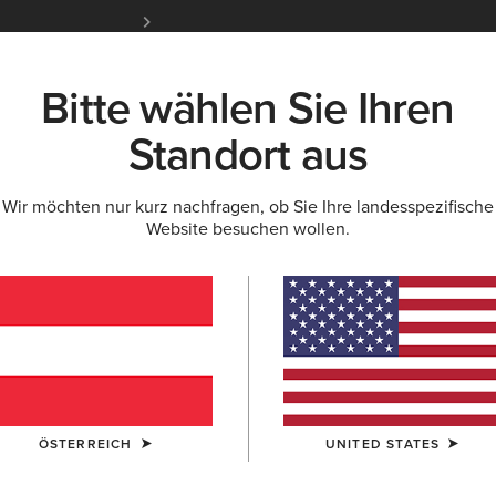
Kostenloser Standardversand ab 100 € & ko
für Ariat Insider
Jetzt anme
Bitte wählen Sie Ihren
K
NEU & FEATURED
ARIAT LIFE
OUTLET
Standort aus
Wir möchten nur kurz nachfragen, ob Sie Ihre landesspezifische
S
Website besuchen wollen.
en
ÖSTERREICH
UNITED STATES