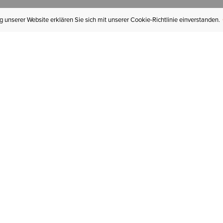
 unserer Website erklären Sie sich mit unserer Cookie-Richtlinie einverstanden.
MEIN KONTO
I
BESTELLSTATUS
RÜCKSENDUNGEN
Mein Konto
Hä
Newsletteranmeldung
In
GESCHENKGUTSCHEINE
Für später gespeichert
Jo
LIEFERUNG & VERSAND
Ariat Insider
Gr
GARANTIE
Tr
KLARNA
St
HILFE