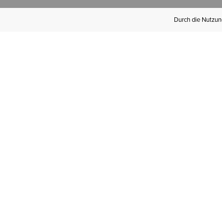
Durch die Nutzung
Werden Sie
Mitglied bei Ariat
Insider
Kostenloser Versand ab 100 €,
kostenlose Rücksendungen und
exklusive Vorteile!