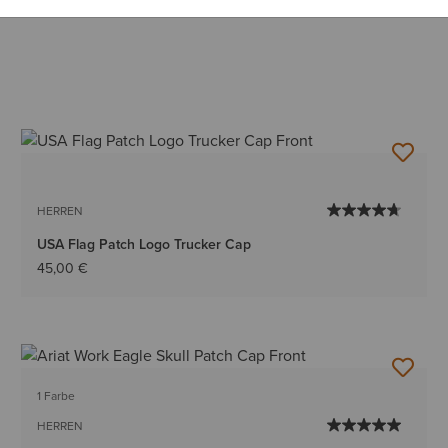
HERREN
USA Flag Patch Logo Trucker Cap
45,00 €
1 Farbe
HERREN