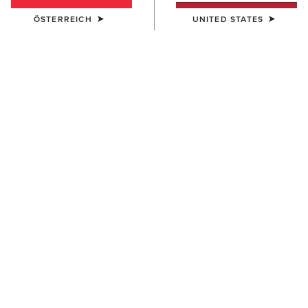
ÖSTERREICH
UNITED STATES
HERREN
HERREN
Buckle Patch Cap
USA Flag Patch Logo Trucker
Cap
50,00 €
45,00 €
HERREN
HERREN
Ariat Work Patch Snapback
Work Roughneck Patch
Cap
Snapback Cap
45,00 €
45,00 €