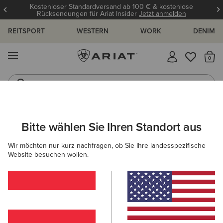
Kostenloser Standardversand ab 100 € & kostenlose
Rücksendungen für Ariat Insider
Jetzt anmelden
REITSPORT
WESTERN
WORK
DENIM
MENÜ
S
Reitstiefel
Jeans
ARIAT
HERREN
ACCESSOIRES
MÜTZEN & CAPS
CAPS
Bitte wählen Sie Ihren Standort aus
C
Caps für Herren
Wir möchten nur kurz nachfragen, ob Sie Ihre landesspezifische
Website besuchen wollen.
Mützen
17 ARTIKEL
Filter & Sortieren