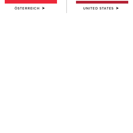
ÖSTERREICH
UNITED STATES
HERREN
DAMEN
Ariat Work Eagle Skull Patch
Shield Performance Cap
Cap
30,00 €
40,00 €
UNISEX
HERREN
Breathe Cap
3D Embroidered Camo Cap
35,00 €
40,00 €