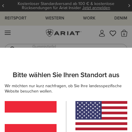
Kostenloser Standardversand ab 100 € & kostenlose
Rücksendungen für Ariat Insider
Jetzt anmelden
REITSPORT
WESTERN
WORK
DENIM
MENÜ
S
Gummistiefel
Reitstiefel
ARIAT
HERREN
ACCESSOIRES
MÜTZEN & CAPS
CAPS
Bitte wählen Sie Ihren Standort aus
C
Caps für Herren
Wir möchten nur kurz nachfragen, ob Sie Ihre landesspezifische
Website besuchen wollen.
Mützen
Filter & Sortieren
17 ARTIKEL