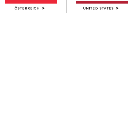
ÖSTERREICH
UNITED STATES
HERREN
HERREN
Ariat Work Eagle Skull Patch
Buckle Patch Cap
Cap
50,00 €
40,00 €
HERREN
UNISEX
3D Embroidered Camo Cap
Country Cap
40,00 €
23,00 €