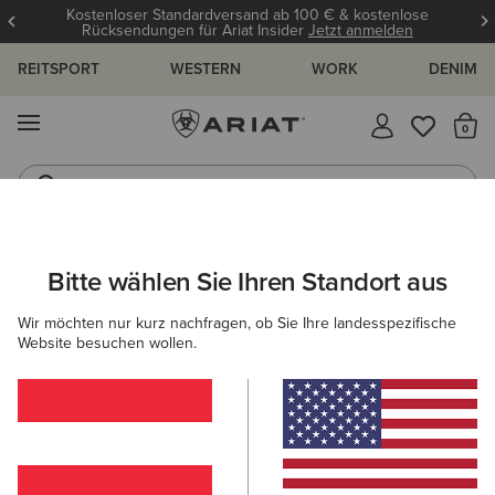
Kostenloser Standardversand ab 100 € & kostenlose
Rücksendungen für Ariat Insider
Jetzt anmelden
REITSPORT
WESTERN
WORK
DENIM
MENÜ
S
Reitstiefel
Jeans
ARIAT
HERREN
ACCESSOIRES
MÜTZEN & CAPS
CAPS
Bitte wählen Sie Ihren Standort aus
C
Caps für Herren
Wir möchten nur kurz nachfragen, ob Sie Ihre landesspezifische
Website besuchen wollen.
Mützen
17 ARTIKEL
Filter & Sortieren