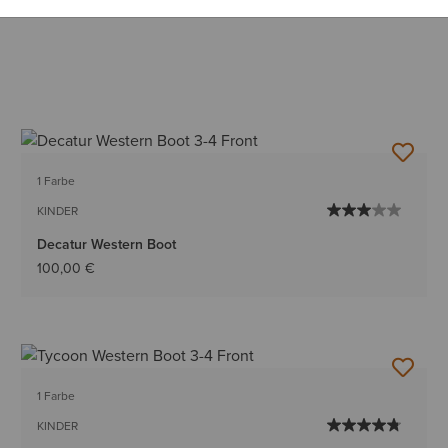
1 Farbe
KINDER
Decatur Western Boot
100,00 €
1 Farbe
KINDER