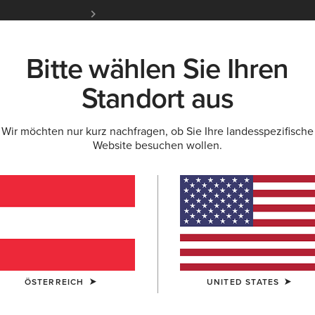
Kostenloser Standardversand ab 100 € & ko
für Ariat Insider
Jetzt anme
Bitte wählen Sie Ihren
K
NEU & FEATURED
ARIAT LIFE
OUTLET
Standort aus
Wir möchten nur kurz nachfragen, ob Sie Ihre landesspezifische
Website besuchen wollen.
 für Kinder
ÖSTERREICH
UNITED STATES