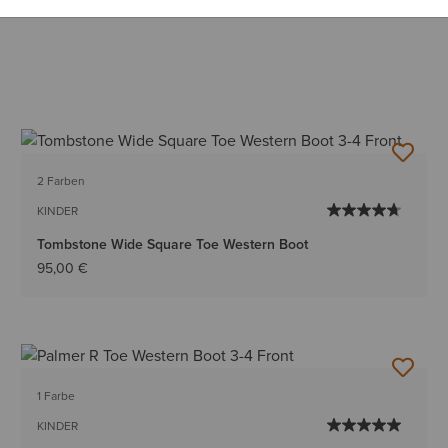
2 Farben
KINDER
Tombstone Wide Square Toe Western Boot
95,00 €
1 Farbe
KINDER