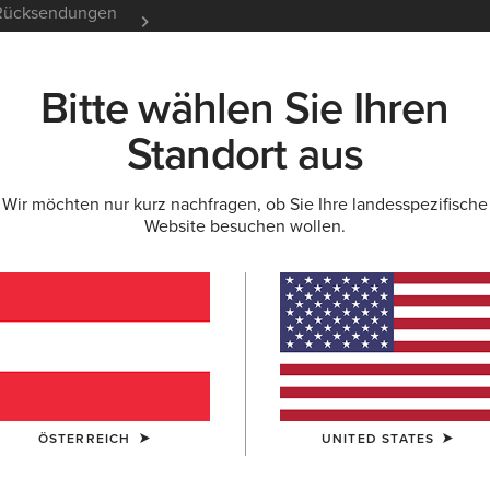
e Rücksendungen
12 Monate Garantie
Mehr er
Bitte wählen Sie Ihren
K
NEU & FEATURED
ARIAT LIFE
OUTLET
Standort aus
Wir möchten nur kurz nachfragen, ob Sie Ihre landesspezifische
Website besuchen wollen.
 für Kinder
ÖSTERREICH
UNITED STATES