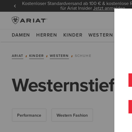
Kostenloser Standardversand ab 100 € & kostenlos
für Ariat Insider
Jetzt anmelden
DAMEN
HERREN
KINDER
WESTERN
WOR
ARIAT
KINDER
WESTERN
SCHUHE
Westernstiefel
Performance
Western Fashion