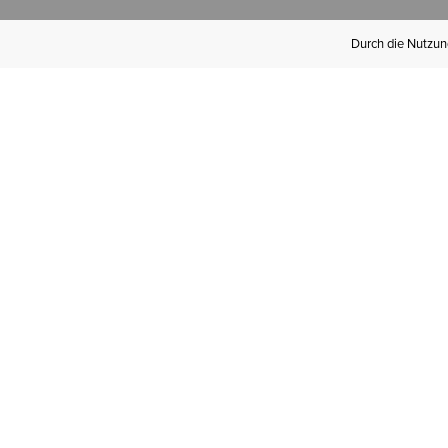
Durch die Nutzung
Werden Sie
Mitglied bei Ariat
Insider
Kostenloser Versand ab 100 €,
kostenlose Rücksendungen und
exklusive Vorteile!