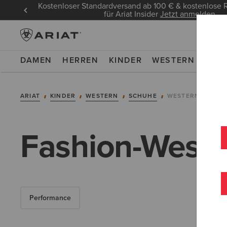
Kostenloser Standardversand ab 100 € & kostenlos
für Ariat Insider
Jetzt anmelden
DAMEN
HERREN
KINDER
WESTERN
WOR
ARIAT
KINDER
WESTERN
SCHUHE
WESTERN FASHI
Fashion-Wester
Performance