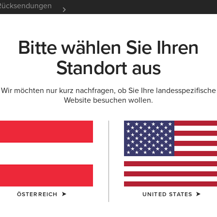
e Rücksendungen
12 Monate Garantie
Mehr er
Bitte wählen Sie Ihren
K
NEU & FEATURED
ARIAT LIFE
OUTLET
Standort aus
Wir möchten nur kurz nachfragen, ob Sie Ihre landesspezifische
ON
Website besuchen wollen.
nstiefel für Kin
ÖSTERREICH
UNITED STATES