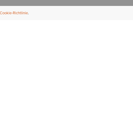
Cookie-Richtlinie
NFORMATION
ÜBER UNS
ndler finden
Über Ariat
ternational
Nachhaltigkeit
bs & Karriere
Presse
ößentabellen
Athleten
ue Fit
iefel-Reparaturservice