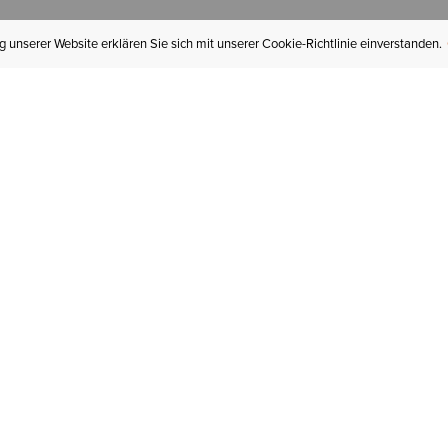
 unserer Website erklären Sie sich mit unserer Cookie-Richtlinie einverstanden.
MEIN KONTO
I
BESTELLSTATUS
RÜCKSENDUNGEN
Mein Konto
Hä
Newsletteranmeldung
In
GESCHENKGUTSCHEINE
Für später gespeichert
Jo
LIEFERUNG & VERSAND
Ariat Insider
Gr
GARANTIE
Tr
KLARNA
St
HILFE