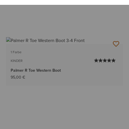
1 Farbe
KINDER
Palmer R Toe Western Boot
95,00 €