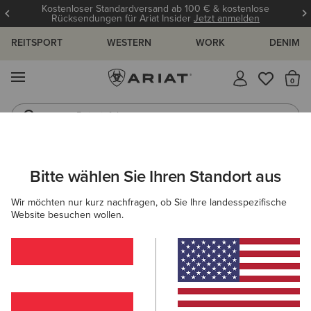
Kostenloser Standardversand ab 100 € & kostenlose
Rücksendungen für Ariat Insider
Jetzt anmelden
REITSPORT
WESTERN
WORK
DENIM
MENÜ
S
Reitstiefel
Jeans
ARIAT
KINDER
REITEN
SCHUHE
STIEFELETTEN
Bitte wählen Sie Ihren Standort aus
C
Reitstiefeletten Kinder
Wir möchten nur kurz nachfragen, ob Sie Ihre landesspezifische
Website besuchen wollen.
Reitstiefel
Chaps
Allwetter Reitschuhe
Ausdaue
Filter & Sortieren
1 ARTIKEL