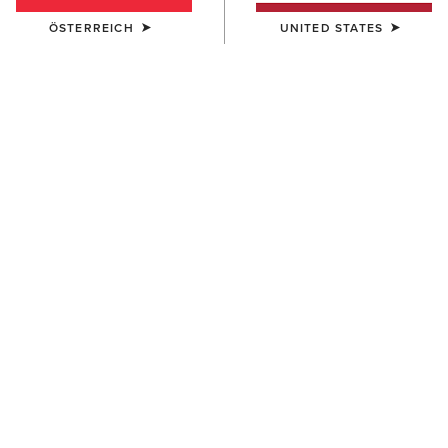
ÖSTERREICH
UNITED STATES
KINDER
Scout Zip Paddock Boot
70,00 €