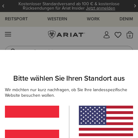
Kostenloser Standardversand ab 100 € & kostenlose
Rücksendungen für Ariat Insider
Jetzt anmelden
REITSPORT
WESTERN
WORK
DENIM
MENÜ
S
Reitstiefel
Jeans
ARIAT
NEU & FEATURED
PRODUKTNEUHEITEN
NEUHEITEN
Bitte wählen Sie Ihren Standort aus
C
Produktneuheiten für Kinder
Wir möchten nur kurz nachfragen, ob Sie Ihre landesspezifische
Website besuchen wollen.
Neuheiten Für Damen
Neuheiten Für Herren
Filter & Sortieren
24 ARTIKEL