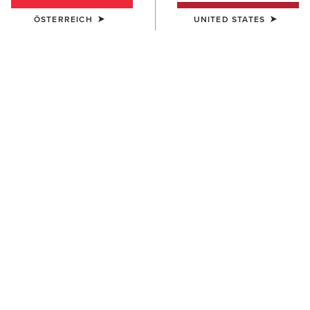
ÖSTERREICH
UNITED STATES
KINDER
KINDER
Ariat American Bison T-Shirt
Ariat Cowgirl Vibes T-Shirt
25,00 €
25,00 €
KINDER
KINDER
Ariat Cattle Skull Freedom T-
Vertical Logo T-Shirt
Shirt
25,00 €
25,00 €