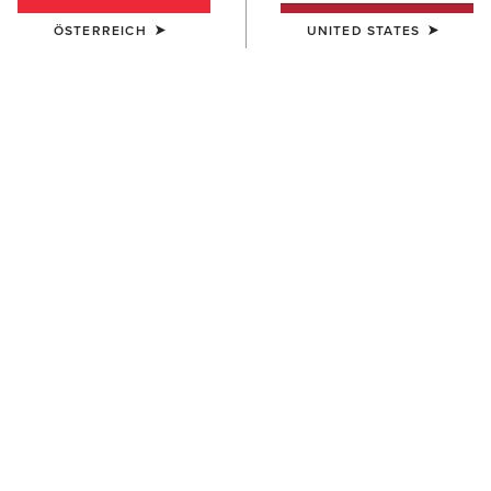
ÖSTERREICH
UNITED STATES
KINDER
KINDER
Taryn Polo Shirt
Whitby Chelsea Boot
35,00 €
70,00 €
KINDER
KINDER
Bandera 1/4 Zip Polo Shirt
Eos 2.0 Full Seat Tight
35,00 €
65,00 €