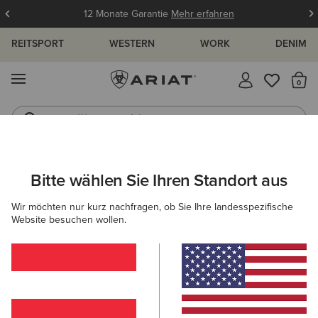
12 Monate Garantie
Mehr erfahren
REITSPORT
WESTERN
WORK
DENIM
MENÜ
S
Westernstiefel
Gummistiefel
ARIAT
NEU & FEATURED
PRODUKTNEUHEITEN
NEUHEITEN
Bitte wählen Sie Ihren Standort aus
C
Produktneuheiten für Kinder
Wir möchten nur kurz nachfragen, ob Sie Ihre landesspezifische
Website besuchen wollen.
Neuheiten Für Damen
Neuheiten Für Herren
Filter & Sortieren
24 ARTIKEL