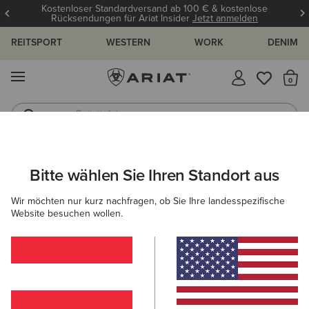
Kostenloser Standardversand ab 100 € & kostenlose
Rücksendungen für Ariat Insider
Jetzt anmelden
REITSPORT
WESTERN
WORK
DENIM
MENÜ
S
Reitstiefel
Jeans
ARIAT
KINDER
BEKLEIDUNG
OBERTEILE & T-SHIRTS
BAS
Bitte wählen Sie Ihren Standort aus
C
Baselayer für Kinder
Wir möchten nur kurz nachfragen, ob Sie Ihre landesspezifische
Website besuchen wollen.
T-Shirts
Polos
Blusen
Filter & Sortieren
4 ARTIKEL