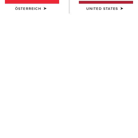
ÖSTERREICH
UNITED STATES
KINDER
KINDER
Sunstopper 3.0 1/4 Zip
Lowell 3.0 1/4 Zip Baselayer
Baselayer
52,00 €
45,00 €
KINDER
KINDER
Sunstopper 3.0 1/4 Zip
Sunstopper 3.0 1/4 Zip
Baselayer
Baselayer
45,00 €
45,00 €