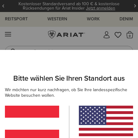
Kostenloser Standardversand ab 100 € & kostenlose
Rücksendungen für Ariat Insider
Jetzt anmelden
REITSPORT
WESTERN
WORK
DENIM
MENÜ
S
Reitstiefel
Jeans
ARIAT
KINDER
BEKLEIDUNG
OBERTEILE & T-SHIRTS
BAS
Bitte wählen Sie Ihren Standort aus
C
Baselayer für Kinder
Wir möchten nur kurz nachfragen, ob Sie Ihre landesspezifische
Website besuchen wollen.
T-Shirts
Polos
Blusen
Filter & Sortieren
4 ARTIKEL