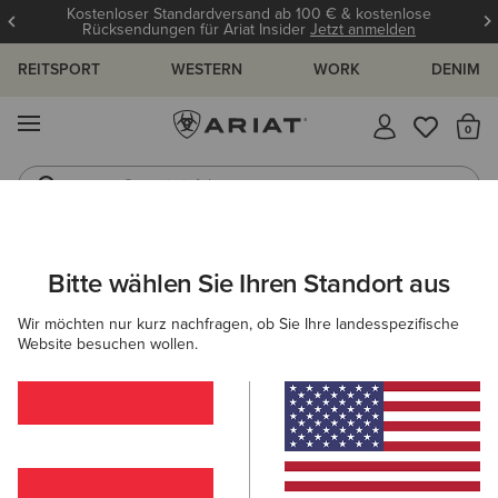
Kostenloser Standardversand ab 100 € & kostenlose
Rücksendungen für Ariat Insider
Jetzt anmelden
REITSPORT
WESTERN
WORK
DENIM
MENÜ
S
Gummistiefel
Reitstiefel
ARIAT
KINDER
ACCESSOIRES
SOCKEN
Bitte wählen Sie Ihren Standort aus
C
Socken für Kinder
Wir möchten nur kurz nachfragen, ob Sie Ihre landesspezifische
Website besuchen wollen.
Mützen & Caps
Gürtel
Filter & Sortieren
1 ARTIKEL