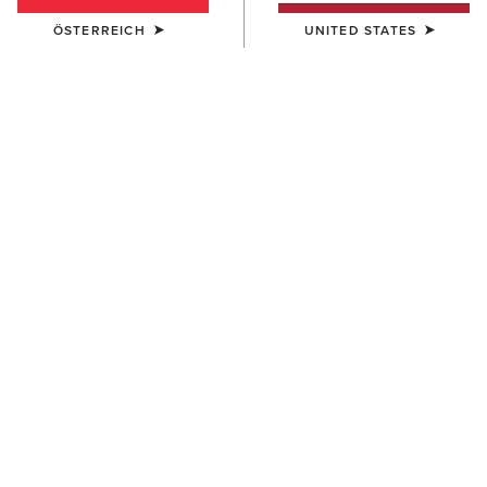
ÖSTERREICH
UNITED STATES
KINDER
AriatTEK Slimline
Performance Sock
10,00 €