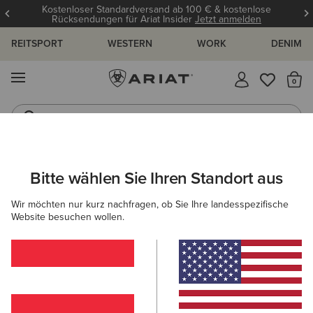
Kostenloser Standardversand ab 100 € & kostenlose
Rücksendungen für Ariat Insider
Jetzt anmelden
REITSPORT
WESTERN
WORK
DENIM
MENÜ
S
Jeans
Westernstiefel
ARIAT
NEU & FEATURED
KOLLEKTIONEN
Bitte wählen Sie Ihren Standort aus
C
Kollektionen
Wir möchten nur kurz nachfragen, ob Sie Ihre landesspezifische
Website besuchen wollen.
Americana Kollektion
Palisade Kollektion
Woodstock S
215 ARTIKEL
Filter & Sortieren