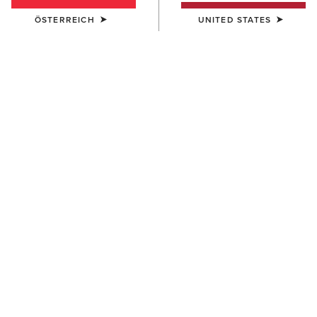
NEU
NEU
ÖSTERREICH
UNITED STATES
DAMEN
DAMEN
Ranch Runner Trainer
Casanova Star X Toe
Western Boot
95,00 €
420,00 €
NEU
NEU
DAMEN
DAMEN
Americana Skirt
Americana Blazer
60,00 €
75,00 €
NEU
NEU